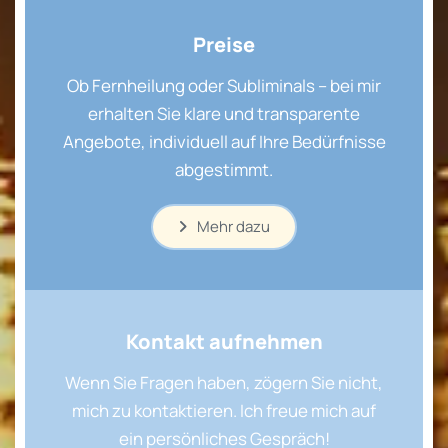
Preise
Ob Fernheilung oder Subliminals – bei mir
erhalten Sie klare und transparente
Angebote, individuell auf Ihre Bedürfnisse
abgestimmt.
Mehr dazu
Kontakt aufnehmen
Wenn Sie Fragen haben, zögern Sie nicht,
mich zu kontaktieren. Ich freue mich auf
ein persönliches Gespräch!