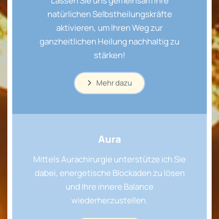
Lassen Sie uns gemeinsam Ihre
natürlichen Selbstheilungskräfte
aktivieren, um Ihren Weg zur
ganzheitlichen Heilung nachhaltig zu
stärken!
Mehr dazu
Aura
Mittels Aurachirurgie unterstütze ich Sie
dabei, energetische Blockaden zu lösen
und Ihre innere Balance
wiederherzustellen.