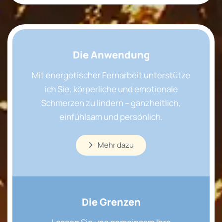
Die Anwendung
Mit energetischer Fernarbeit unterstütze
ich Sie, körperliche und emotionale
Schmerzen zu lindern – ganzheitlich,
einfühlsam und persönlich.
Mehr dazu
Die Grenzen