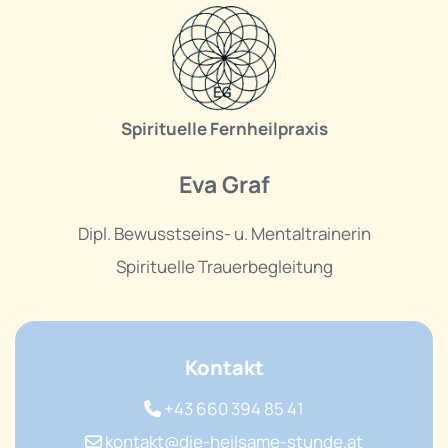
Spirituelle Fernheilpraxis
Eva Graf
Dipl. Bewusstseins- u. Mentaltrainerin
Spirituelle Trauerbegleitung
Kontakt
+43 660 394 85 41

kontakt@die-heilsame-stunde.at
